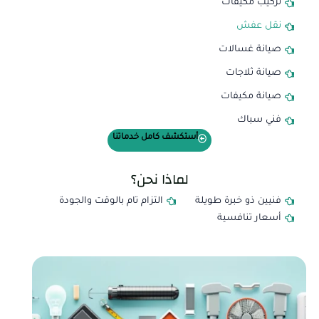
تركيب مكيفات​
نقل عفش
صيانة غسالات​
صيانة ثلاجات​
صيانة مكيفات​
فني سباك​
أستكشف كامل خدماتنا
لماذا نحن؟
فنيين ذو خبرة طويلة
التزام تام بالوقت والجودة
أسعار تنافسية