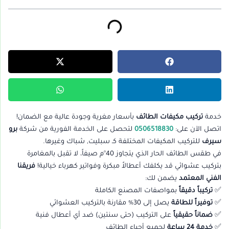
خدمة
تركيب مكيفات الطائف
بأسعار مغرية وجودة عالية مع الضمان!
اتصل الآن على:
0506518830
لتحصل على الخدمة الفورية من شركة
برو
سيرف
للتركيب المكيفات المختلفة كـ سبليت, شباك وغيرها.
في طقس الطائف الحار الذي يتجاوز 40°م صيفاً، لا تقبل بالمغامرة
بتركيب عشوائي قد يكلفك أعطالاً مبكرة وفواتير كهرباء خيالية!
فريقنا
الفني المعتمد
يضمن لك:
✅
تركيباً دقيقاً
بمواصفات المصنع الكاملة
✅
توفيراً للطاقة
يصل إلى 30% مقارنة بالتركيب العشوائي
✅
ضماناً حقيقياً
على التركيب (حتى سنتين) ضد أي أعطال فنية
✅
خدمة 24 ساعة
لجميع أحياء الطائف