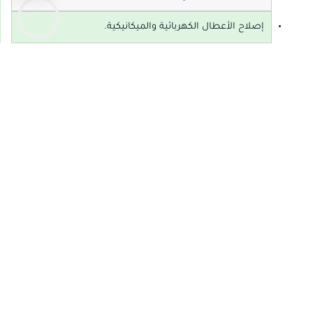
إصلاح الأعطال الكهربائية والميكانيكية.
توفير قطع غيار أصلية لجميع العلامات التجارية.
فني تصليح غسالات بالطائف
فني تصليح غسالات بالطائف
يوفر لك الراحة بفضل الخدمة المنزلية
السريعة. إذا كنت بحاجة إلى
فني صيانة غسالات مستعجل بالطائف
أو
فني غسالات في المنزل بالطائف
، فإننا الخيار المثالي لك.
نصلح الأعطال التالية:
مشاكل لوحة التحكم.
توقف الغسالة أثناء التشغيل.
تسرب المياه.
أعطال الدوران.